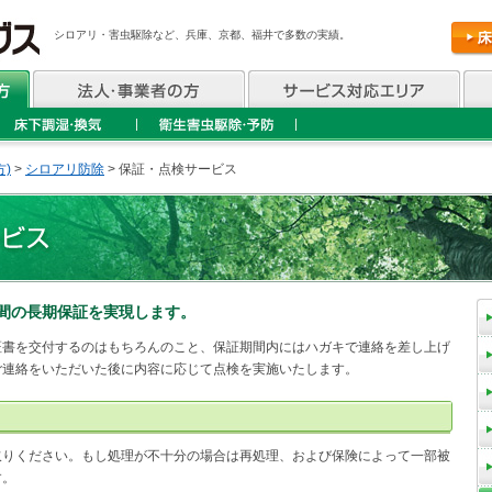
シロアリ・害虫駆除など、兵庫、京都、福井で多数の実績。
)
>
シロアリ防除
>
保証・点検サービス
間の長期保証を実現します。
証書を交付するのはもちろんのこと、保証期間内にはハガキで連絡を差し上げ
ご連絡をいただいた後に内容に応じて点検を実施いたします。
取りください。もし処理が不十分の場合は再処理、および保険によって一部被
す。